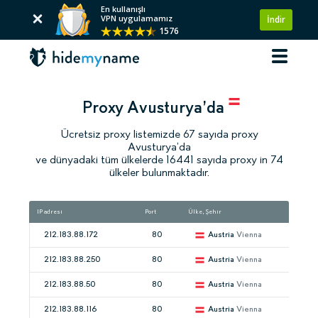
En kullanışlı
VPN uygulamamız
İndir
1576
Proxy Avusturya’da
Ücretsiz proxy listemizde 67 sayıda proxy
Avusturya’da
ve dünyadaki tüm ülkelerde 16441 sayıda proxy in 74
ülkeler bulunmaktadır.
IP adresi
Port
Ülke, Şehir
Hı
212.183.88.172
80
Austria
Vienna
212.183.88.250
80
Austria
Vienna
212.183.88.50
80
Austria
Vienna
212.183.88.116
80
Austria
Vienna