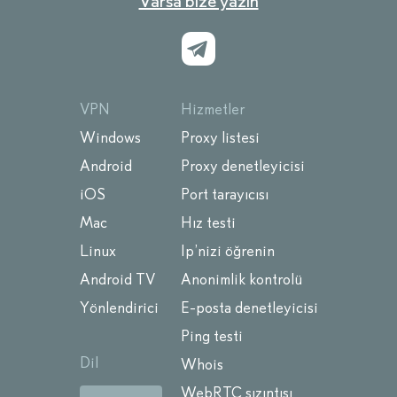
Varsa bize yazın
VPN
Hizmetler
Windows
Proxy listesi
Android
Proxy denetleyicisi
iOS
Port tarayıcısı
Mac
Hız testi
Linux
Ip’nizi öğrenin
Android TV
Anonimlik kontrolü
Yönlendirici
E-posta denetleyicisi
Ping testi
Dil
Whois
WebRTC sızıntısı