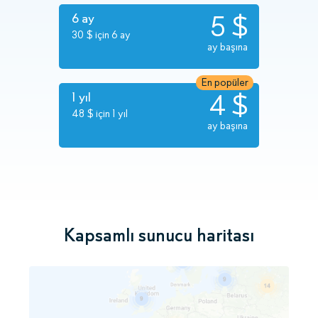
5 $
6 ay
30 $ için 6 ay
ay başına
En popüler
4 $
1 yıl
48 $ için 1 yıl
ay başına
Kapsamlı sunucu haritası