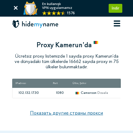
En kullanışlı
VPN uygulamamız
İndir
1576
Proxy Kamerun’da
Ücretsiz proxy listemizde 1 sayıda proxy Kamerun’da
ve dünyadaki tüm ülkelerde 16662 sayıda proxy in 75
ülkeler bulunmaktadır.
IP adresi
Port
Ülke, Şehir
Hız
102.132.17.30
1080
Cameroon
Douala
Показать другие страны прокси