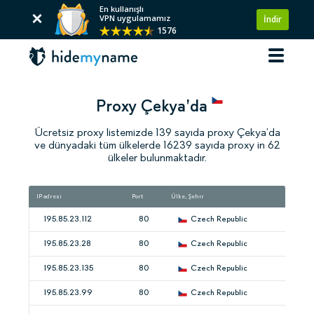
En kullanışlı
VPN uygulamamız
İndir
1576
Proxy Çekya’da
Ücretsiz proxy listemizde 139 sayıda proxy Çekya’da
ve dünyadaki tüm ülkelerde 16239 sayıda proxy in 62
ülkeler bulunmaktadır.
IP adresi
Port
Ülke, Şehir
195.85.23.112
80
Czech Republic
195.85.23.28
80
Czech Republic
195.85.23.135
80
Czech Republic
195.85.23.99
80
Czech Republic