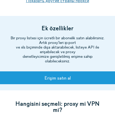
Показать другие страны прокси
Ek özellikler
Bir proxy listesi için ücretli bir abonelik satın alabilirsiniz.
Artık proxy’leri ip:port
ve xls biçiminde dışa aktarabilecek, listeye API ile
erişebilecek ve proxy
denetleyicimize genişletilmiş erişime sahip
olabileceksiniz.
Planlar
Erişim satın al
Hangisini seçmeli: proxy mi VPN
mi?