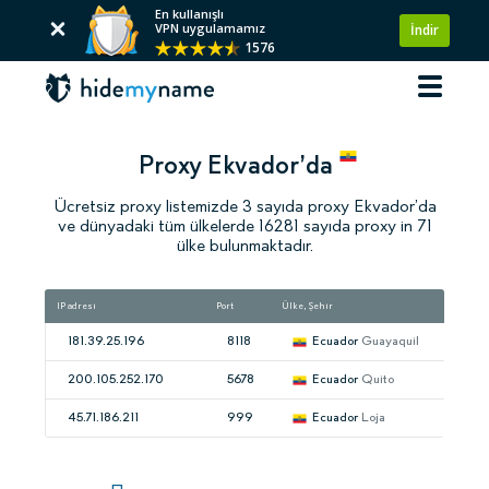
En kullanışlı
VPN uygulamamız
İndir
1576
Proxy Ekvador’da
Ücretsiz proxy listemizde 3 sayıda proxy Ekvador’da
ve dünyadaki tüm ülkelerde 16281 sayıda proxy in 71
ülke bulunmaktadır.
IP adresi
Port
Ülke, Şehir
H
181.39.25.196
8118
Ecuador
Guayaquil
200.105.252.170
5678
Ecuador
Quito
45.71.186.211
999
Ecuador
Loja