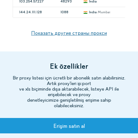
103.254.57.227
48293
India
144.24.111.128
1088
India
Mumbai
Показать другие страны прокси
Ek özellikler
Bir proxy listesi için ücretli bir abonelik satın alabilirsiniz.
Artık proxy’leri ip:port
ve xls biçiminde dışa aktarabilecek, listeye API ile
erişebilecek ve proxy
denetleyicimize genişletilmiş erişime sahip
olabileceksiniz.
Planlar
Erişim satın al