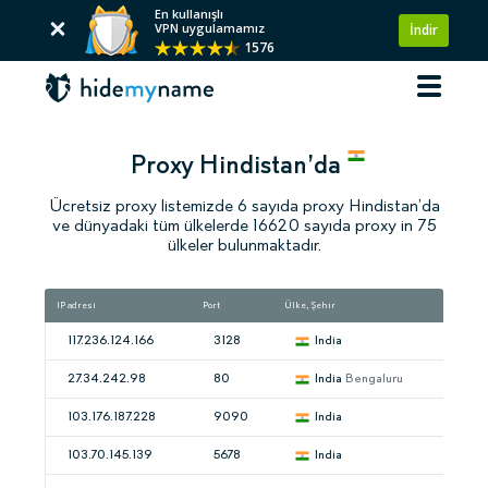
En kullanışlı
VPN uygulamamız
İndir
1576
Proxy Hindistan’da
Ücretsiz proxy listemizde 6 sayıda proxy Hindistan’da
ve dünyadaki tüm ülkelerde 16620 sayıda proxy in 75
ülkeler bulunmaktadır.
IP adresi
Port
Ülke, Şehir
Hız
117.236.124.166
3128
India
27.34.242.98
80
India
Bengaluru
103.176.187.228
9090
India
103.70.145.139
5678
India