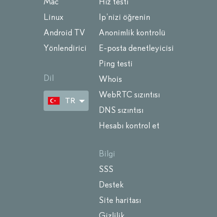
Mac
Hız testi
Linux
Ip’nizi öğrenin
Android TV
Anonimlik kontrolü
Yönlendirici
E-posta denetleyicisi
Ping testi
Dil
Whois
WebRTC sızıntısı
TR
DNS sızıntısı
Hesabı kontrol et
Bilgi
SSS
Destek
Site haritası
Gizlilik