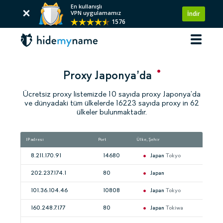
En kullanışlı
VPN uygulamamız
İndir
1576
Proxy Japonya’da
Ücretsiz proxy listemizde 10 sayıda proxy Japonya’da
ve dünyadaki tüm ülkelerde 16223 sayıda proxy in 62
ülkeler bulunmaktadır.
IP adresi
Port
Ülke, Şehir
Hız
8.211.170.91
14680
Japan
Tokyo
202.237.174.1
80
Japan
101.36.104.46
10808
Japan
Tokyo
160.248.7.177
80
Japan
Tokiwa