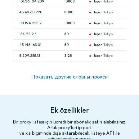
101.36.104.239
10808
Japan
Tokyo
45.43.60.220
8080
Japan
Tokyo
118.194.228.2
10808
Japan
Tokyo
154.92.9.3
80
Japan
Tokyo
45.146.163.31
80
Japan
Tokyo
8.209.255.13
3128
Japan
Tokyo
Показать другие страны прокси
Ek özellikler
Bir proxy listesi için ücretli bir abonelik satın alabilirsiniz.
Artık proxy’leri ip:port
ve xls biçiminde dışa aktarabilecek, listeye API ile
erişebilecek ve proxy