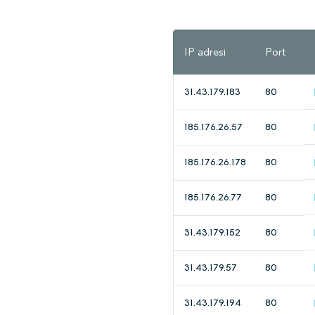
IP adresi
Port
31.43.179.183
80
185.176.26.57
80
185.176.26.178
80
185.176.26.77
80
31.43.179.152
80
31.43.179.57
80
31.43.179.194
80