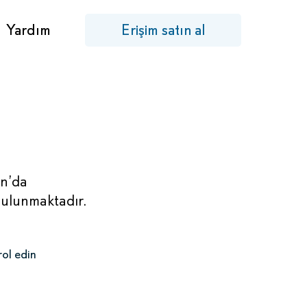
Yardım
Erişim satın al
an’da
bulunmaktadır.
rol edin