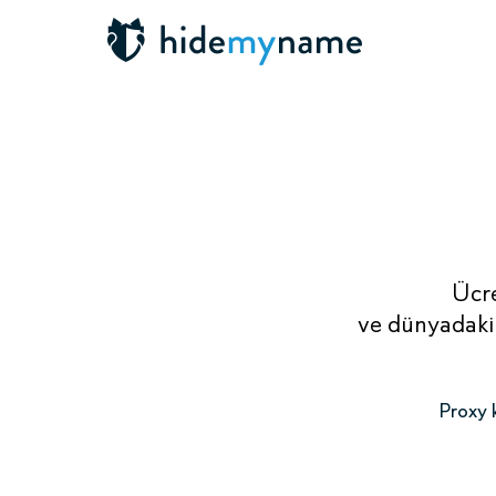
Ücre
ve dünyadaki 
Proxy k