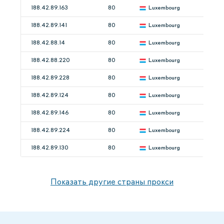
188.42.89.163
80
Luxembourg
188.42.89.141
80
Luxembourg
188.42.88.14
80
Luxembourg
188.42.88.220
80
Luxembourg
188.42.89.228
80
Luxembourg
188.42.89.124
80
Luxembourg
188.42.89.146
80
Luxembourg
188.42.89.224
80
Luxembourg
188.42.89.130
80
Luxembourg
Показать другие страны прокси