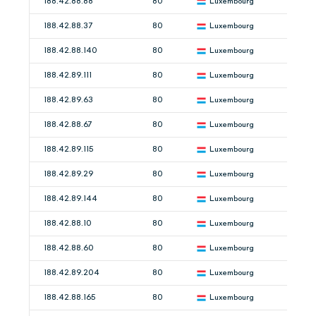
188.42.88.88
80
Luxembourg
188.42.88.37
80
Luxembourg
188.42.88.140
80
Luxembourg
188.42.89.111
80
Luxembourg
188.42.89.63
80
Luxembourg
188.42.88.67
80
Luxembourg
188.42.89.115
80
Luxembourg
188.42.89.29
80
Luxembourg
188.42.89.144
80
Luxembourg
188.42.88.10
80
Luxembourg
188.42.88.60
80
Luxembourg
188.42.89.204
80
Luxembourg
188.42.88.165
80
Luxembourg