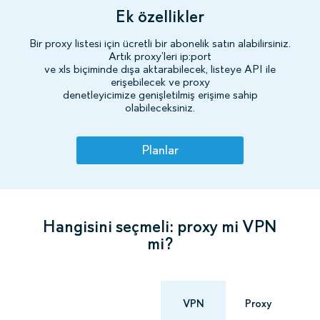
Ek özellikler
Bir proxy listesi için ücretli bir abonelik satın alabilirsiniz.
Artık proxy’leri ip:port
ve xls biçiminde dışa aktarabilecek, listeye API ile
erişebilecek ve proxy
denetleyicimize genişletilmiş erişime sahip
olabileceksiniz.
Planlar
Hangisini seçmeli: proxy mi VPN
mi?
VPN
Proxy