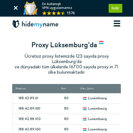
En kullanışlı
VPN uygulamamız
İndir
1576
Proxy Lüksemburg’da
Ücretsiz proxy listemizde 123 sayıda proxy
Lüksemburg’da
ve dünyadaki tüm ülkelerde 16700 sayıda proxy in 71
ülke bulunmaktadır.
IP adresi
Port
Ülke, Şehir
Hız
188.42.89.61
80
Luxembourg
188.42.89.150
80
Luxembourg
188.42.88.103
80
Luxembourg
188.42.89.160
80
Luxembourg