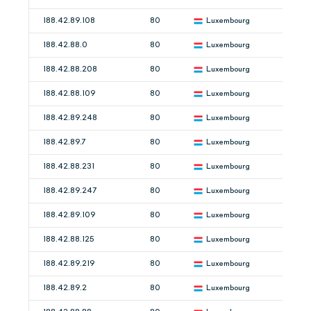
188.42.89.108
80
Luxembourg
188.42.88.0
80
Luxembourg
188.42.88.208
80
Luxembourg
188.42.88.109
80
Luxembourg
188.42.89.248
80
Luxembourg
188.42.89.7
80
Luxembourg
188.42.88.231
80
Luxembourg
188.42.89.247
80
Luxembourg
188.42.89.109
80
Luxembourg
188.42.88.125
80
Luxembourg
188.42.89.219
80
Luxembourg
188.42.89.2
80
Luxembourg