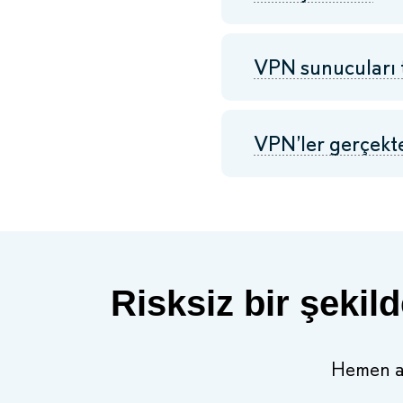
VPN sunucuları t
VPN’ler gerçekt
Risksiz bir şeki
Hemen alı