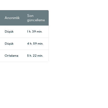
Son
Anonimlik
güncelleme
Düşük
1 h. 39 min.
Düşük
4 h. 59 min.
Ortalama
5 h. 22 min.