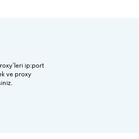
proxy’leri ip:port
cek ve proxy
iniz.