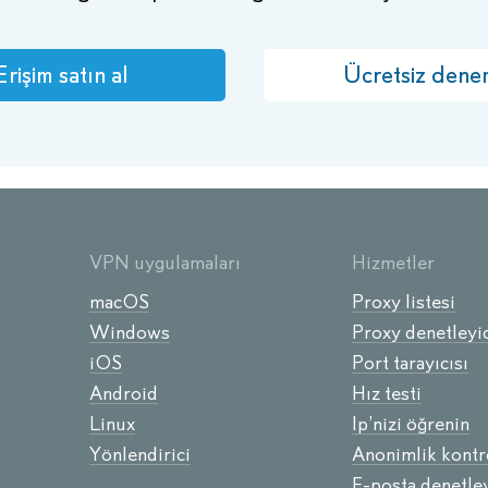
Erişim satın al
Ücretsiz dene
VPN uygulamaları
Hizmetler
macOS
Proxy listesi
Windows
Proxy denetleyic
iOS
Port tarayıcısı
Android
Hız testi
Linux
Ip’nizi öğrenin
Yönlendirici
Anonimlik kontr
E-posta denetley