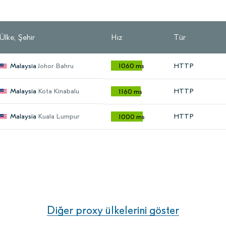
Ülke, Şehir
Hız
Tür
Malaysia
Johor Bahru
1060 ms
HTTP
Malaysia
Kota Kinabalu
HTTP
1160 ms
Malaysia
Kuala Lumpur
HTTP
1000 ms
Diğer proxy ülkelerini göster