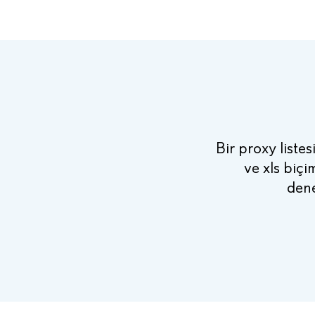
Bir proxy listesi
ve xls biçi
dene