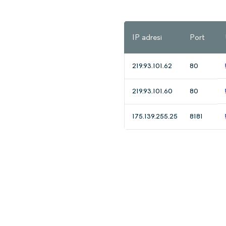
IP adresi
Port
219.93.101.62
80
219.93.101.60
80
175.139.255.25
8181