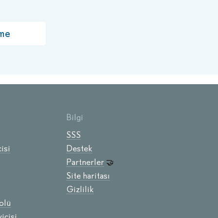
me
Bilgi
SSS
isi
Destek
Partnerler
🤝
Site haritası
Gizlilik
olü
icisi