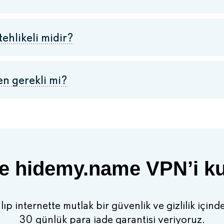
ehlikeli midir?
en gerekli mi?
lde hidemy.name VPN’i k
p internette mutlak bir güvenlik ve gizlilik içind
30 günlük para iade garantisi veriyoruz.