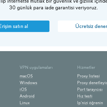
p internette mutlak bir güvenlik ve gizlilik içind
30 günlük para iade garantisi veriyoruz.
Erişim satın al
Ücretsiz dene
VPN uygulamaları
Hizmetler
macOS
Proxy listesi
Windows
Proxy denetleyic
iOS
Port tarayıcısı
Android
Hız testi
Linux
Ip’nizi öğrenin