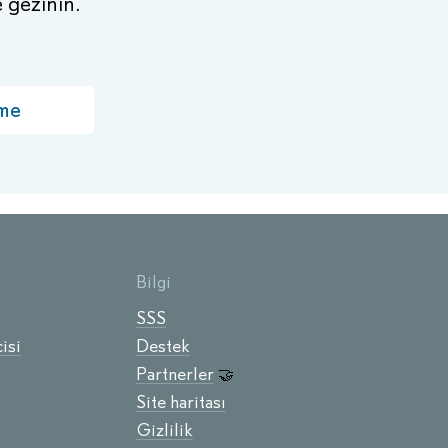
e gezinin.
me
Bilgi
SSS
isi
Destek
Partnerler
🤝
Site haritası
Gizlilik