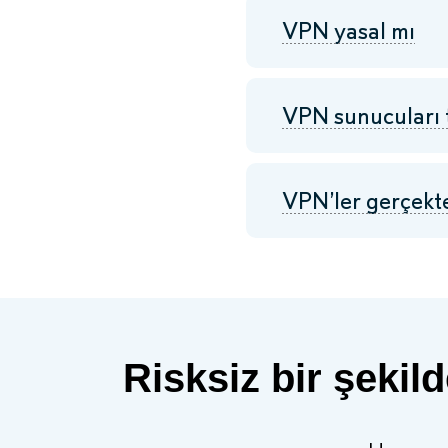
VPN yasal mı
VPN sunucuları t
VPN’ler gerçekt
Risksiz bir şeki