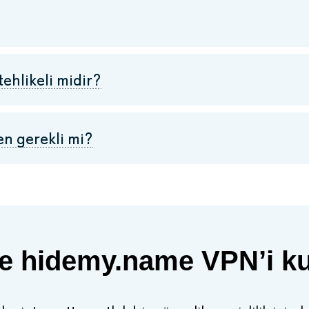
ehlikeli midir?
en gerekli mi?
lde hidemy.name VPN’i k