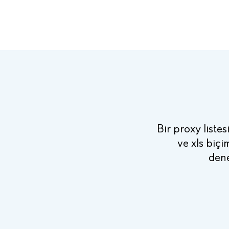
Bir proxy listesi
ve xls biçi
dene