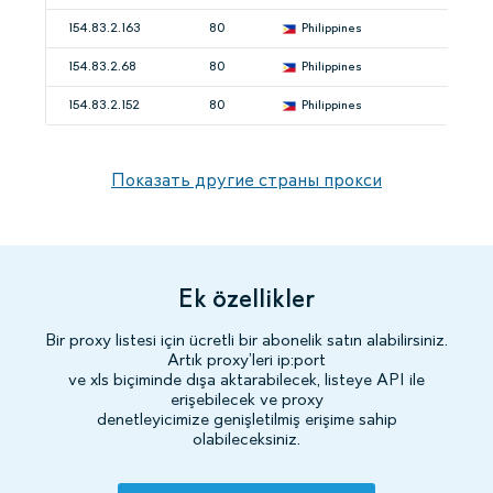
154.83.2.163
80
Philippines
154.83.2.68
80
Philippines
154.83.2.152
80
Philippines
Показать другие страны прокси
Ek özellikler
Bir proxy listesi için ücretli bir abonelik satın alabilirsiniz.
Artık proxy’leri ip:port
ve xls biçiminde dışa aktarabilecek, listeye API ile
erişebilecek ve proxy
denetleyicimize genişletilmiş erişime sahip
olabileceksiniz.