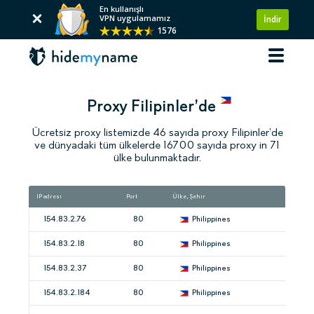
En kullanışlı
VPN uygulamamız
İndir
1576
Proxy Filipinler’de
Ücretsiz proxy listemizde 46 sayıda proxy Filipinler’de
ve dünyadaki tüm ülkelerde 16700 sayıda proxy in 71
ülke bulunmaktadır.
IP adresi
Port
Ülke, Şehir
154.83.2.76
80
Philippines
154.83.2.18
80
Philippines
154.83.2.37
80
Philippines
154.83.2.184
80
Philippines