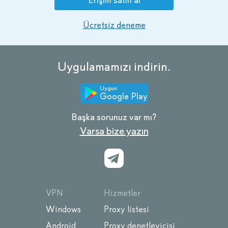
Erişim satın al
Ücretsiz deneme
Uygulamamızı indirin.
Uygun
Google Play
Başka sorunuz var mı?
Varsa bize yazın
VPN
Hizmetler
Windows
Proxy listesi
Android
Proxy denetleyicisi