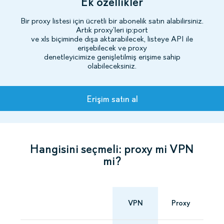
Ek özellikler
Bir proxy listesi için ücretli bir abonelik satın alabilirsiniz.
Artık proxy’leri ip:port
ve xls biçiminde dışa aktarabilecek, listeye API ile
erişebilecek ve proxy
denetleyicimize genişletilmiş erişime sahip
olabileceksiniz.
Planlar
Erişim satın al
Hangisini seçmeli: proxy mi VPN
mi?
VPN
Proxy