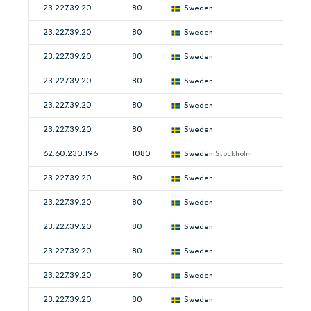
23.227.39.20
80
Sweden
20
23.227.39.20
80
Sweden
20
23.227.39.20
80
Sweden
20
23.227.39.20
80
Sweden
20
23.227.39.20
80
Sweden
20
23.227.39.20
80
Sweden
20
62.60.230.196
1080
Sweden
Stockholm
44
23.227.39.20
80
Sweden
20
23.227.39.20
80
Sweden
20
23.227.39.20
80
Sweden
20
23.227.39.20
80
Sweden
20
23.227.39.20
80
Sweden
20
23.227.39.20
80
Sweden
20