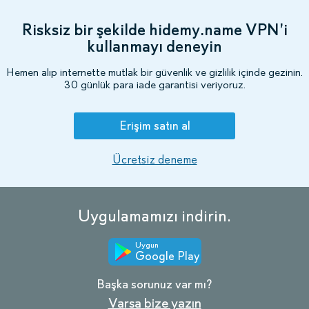
Risksiz bir şekilde hidemy.name VPN’i
kullanmayı deneyin
Hemen alıp internette mutlak bir güvenlik ve gizlilik içinde gezinin.
30 günlük para iade garantisi veriyoruz.
Erişim satın al
Ücretsiz deneme
Uygulamamızı indirin.
Uygun
Google Play
Başka sorunuz var mı?
Varsa bize yazın