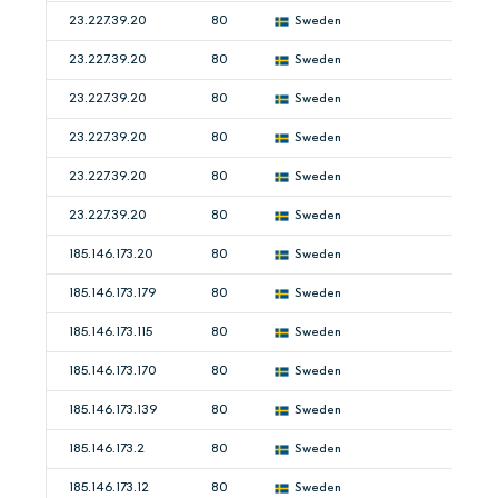
23.227.39.20
80
Sweden
20
23.227.39.20
80
Sweden
20
23.227.39.20
80
Sweden
20
23.227.39.20
80
Sweden
20
23.227.39.20
80
Sweden
20
23.227.39.20
80
Sweden
20
185.146.173.20
80
Sweden
20
185.146.173.179
80
Sweden
20
185.146.173.115
80
Sweden
20
185.146.173.170
80
Sweden
20
185.146.173.139
80
Sweden
20
185.146.173.2
80
Sweden
20
185.146.173.12
80
Sweden
20