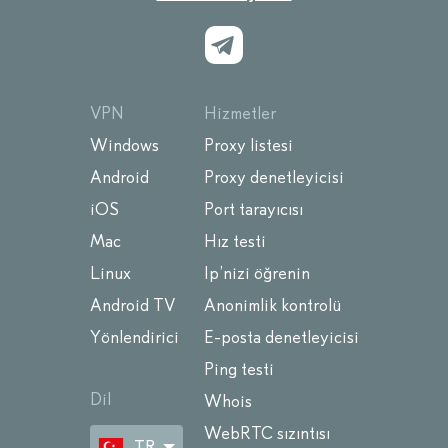
VPN
Hizmetler
Windows
Proxy listesi
Android
Proxy denetleyicisi
iOS
Port tarayıcısı
Mac
Hız testi
Linux
Ip’nizi öğrenin
Android TV
Anonimlik kontrolü
Yönlendirici
E-posta denetleyicisi
Ping testi
Dil
Whois
WebRTC sızıntısı
TR