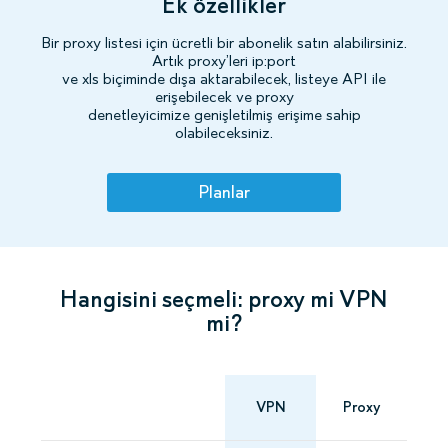
Ek özellikler
Bir proxy listesi için ücretli bir abonelik satın alabilirsiniz.
Artık proxy’leri ip:port
ve xls biçiminde dışa aktarabilecek, listeye API ile
erişebilecek ve proxy
denetleyicimize genişletilmiş erişime sahip
olabileceksiniz.
Planlar
Hangisini seçmeli: proxy mi VPN
mi?
VPN
Proxy