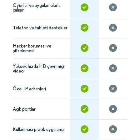
Oyunlar ve uygulamalarla
çalışır
Telefon ve tableti destekler
Hacker koruması ve
şifrelemesi
Yüksek hızda HD çevrimiçi
video
Özel IP adresleri
Açık portlar
Kullanması pratik uygulama