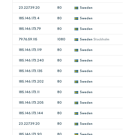
23.227.39.20
80
Sweden
20
185.146.173.4
80
Sweden
20
185.146.173.79
80
Sweden
20
79.76.59.115
1080
Sweden
Stockholm
126
185.146.173.119
80
Sweden
20
185.146.173.240
80
Sweden
20
185.146.173.135
80
Sweden
20
185.146.173.202
80
Sweden
20
185.146.173.11
80
Sweden
20
185.146.173.205
80
Sweden
20
185.146.173.144
80
Sweden
20
23.227.39.20
80
Sweden
20
185.146.173.90
80
Sweden
20