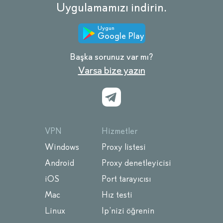
Uygulamamızı indirin.
Uygun
Google Play
Başka sorunuz var mı?
Varsa bize yazın
VPN
Hizmetler
Windows
Proxy listesi
Android
Proxy denetleyicisi
iOS
Port tarayıcısı
Mac
Hız testi
Linux
Ip’nizi öğrenin