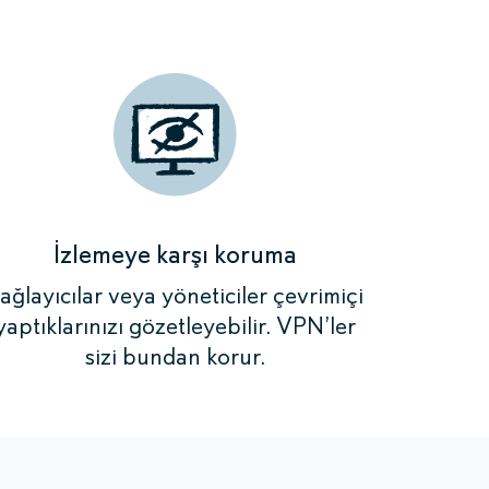
lışacağı bir yer
lışacağı bir yer
lışacağı bir yer
ya seçtiğiniz
lışacağı bir yer
n
n
n
anonim ve
anonim ve
anonim ve
n
İzlemeye karşı koruma
anonim ve
ağlayıcılar veya yöneticiler çevrimiçi
yaptıklarınızı gözetleyebilir. VPN’ler
sizi bundan korur.