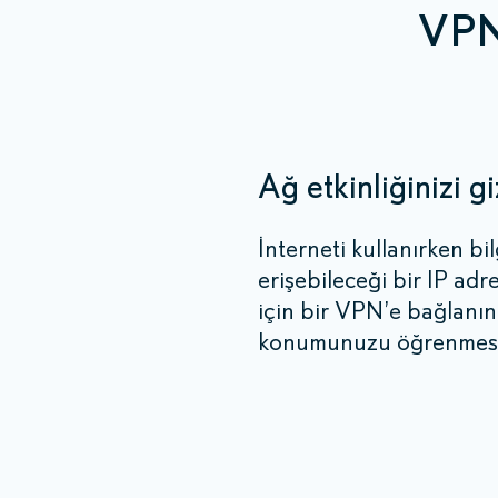
VPN 
Ağ etkinliğinizi gi
İnterneti kullanırken b
erişebileceği bir IP adr
için bir VPN’e bağlanın;
konumunuzu öğrenmesi i