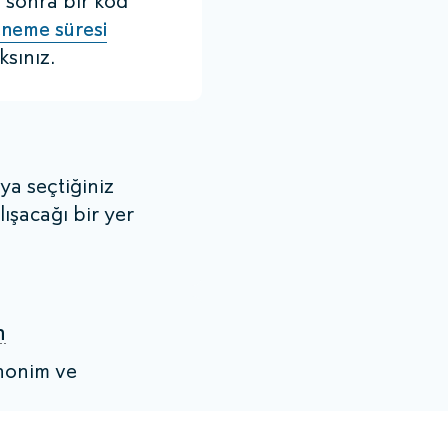
 sonra bir kod
neme süresi
sınız.
ya seçtiğiniz
lışacağı bir yer
n
anonim ve