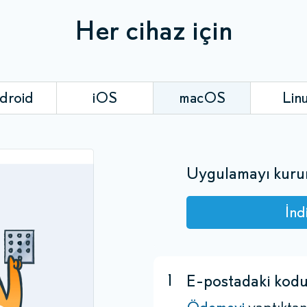
Her cihaz için
droid
iOS
macOS
Lin
Uygulamayı kuru
İnd
1
E-postadaki kodu