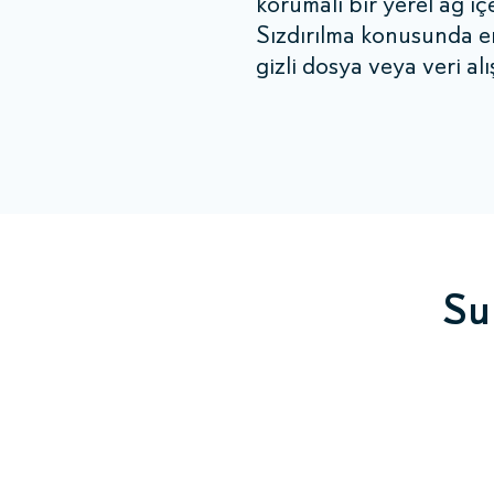
korumalı bir yerel ağ içe
Sızdırılma konusunda 
gizli dosya veya veri alı
Su