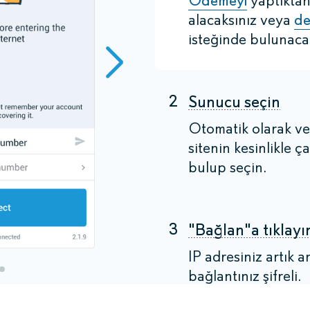
Ödemeyi
yaptıktan
alacaksınız veya
de
isteğinde bulunacak
2
Sunucu seçin
Otomatik olarak ve
sitenin kesinlikle ça
bulup seçin.
3
"Bağlan"a tıklayı
IP adresiniz artık 
bağlantınız şifreli.