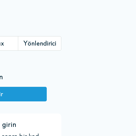
ux
Yönlendirici
n
ir
 girin