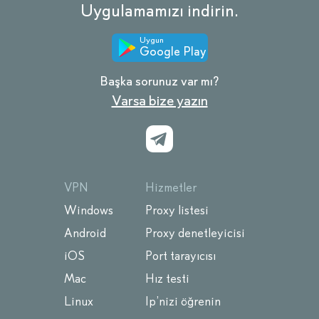
Uygulamamızı indirin.
Uygun
Google Play
Başka sorunuz var mı?
Varsa bize yazın
VPN
Hizmetler
Windows
Proxy listesi
Android
Proxy denetleyicisi
iOS
Port tarayıcısı
Mac
Hız testi
Linux
Ip’nizi öğrenin