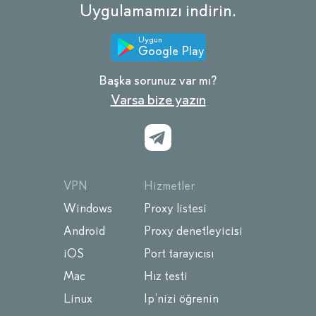
Uygulamamızı indirin.
Uygun
Google Play
Başka sorunuz var mı?
Varsa bize yazın
VPN
Hizmetler
Windows
Proxy listesi
Android
Proxy denetleyicisi
iOS
Port tarayıcısı
Mac
Hız testi
Linux
Ip’nizi öğrenin