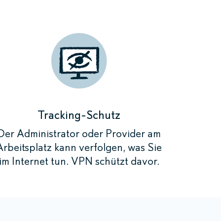
e benötigen.
Verbinden»
Verbinden»
Verbinden»
Verbinden»
rde anonymisiert
rde anonymisiert
rde anonymisiert
verschlüsselt.
verschlüsselt.
verschlüsselt.
rde anonymisiert
verschlüsselt.
Tracking-Schutz
Der Administrator oder Provider am
Arbeitsplatz kann verfolgen, was Sie
im Internet tun. VPN schützt davor.