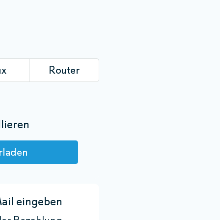
ux
Router
lieren
rladen
ail eingeben