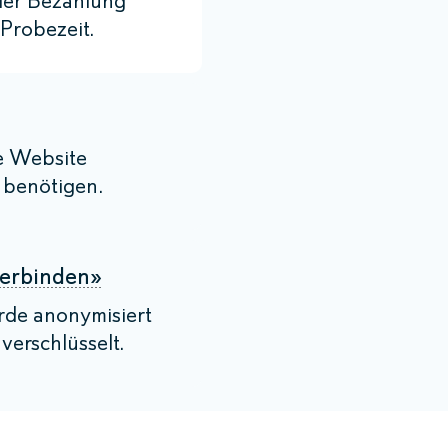
er Bezahlung
Probezeit.
e Website
e benötigen.
Verbinden»
rde anonymisiert
verschlüsselt.