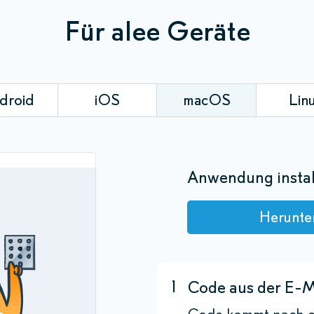
Für alee Geräte
droid
iOS
macOS
Lin
Anwendung instal
Herunte
1
Code aus der E-M