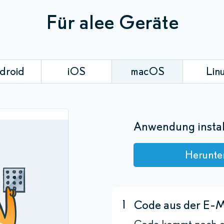
Für alee Geräte
droid
iOS
macOS
Lin
Anwendung instal
Herunte
1
Code aus der E-M