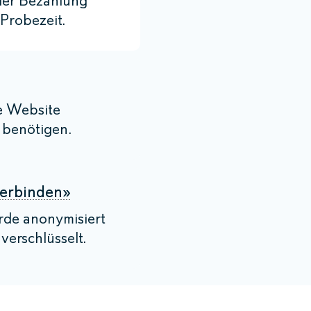
er Bezahlung
Probezeit.
e Website
e benötigen.
Verbinden»
rde anonymisiert
verschlüsselt.