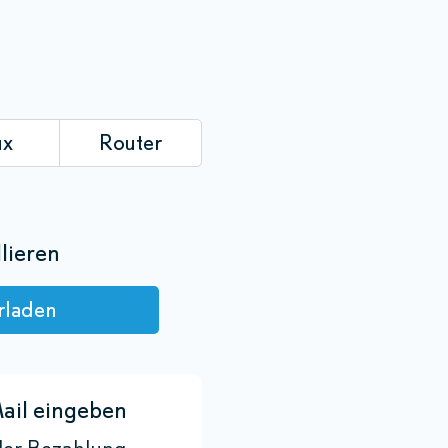
ux
Router
lieren
rladen
ail eingeben