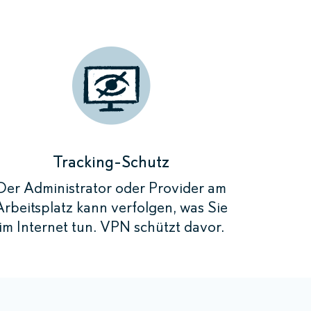
e benötigen.
Verbinden»
Verbinden»
Verbinden»
Verbinden»
rde anonymisiert
rde anonymisiert
rde anonymisiert
verschlüsselt.
verschlüsselt.
verschlüsselt.
rde anonymisiert
verschlüsselt.
Tracking-Schutz
Der Administrator oder Provider am
Arbeitsplatz kann verfolgen, was Sie
im Internet tun. VPN schützt davor.