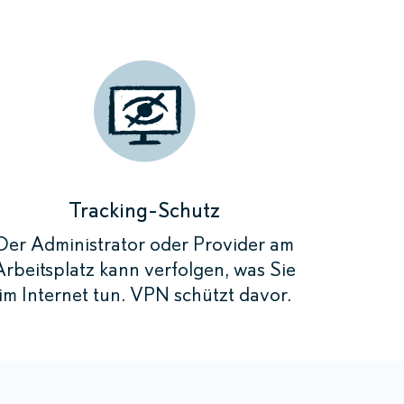
e benötigen.
Verbinden»
Verbinden»
Verbinden»
Verbinden»
rde anonymisiert
rde anonymisiert
rde anonymisiert
verschlüsselt.
verschlüsselt.
verschlüsselt.
rde anonymisiert
verschlüsselt.
Tracking-Schutz
Der Administrator oder Provider am
Arbeitsplatz kann verfolgen, was Sie
im Internet tun. VPN schützt davor.