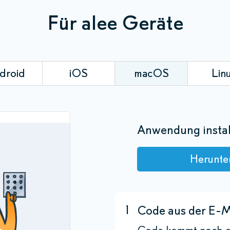
Für alee Geräte
droid
iOS
macOS
Lin
Anwendung instal
Herunte
1
Code aus der E-M