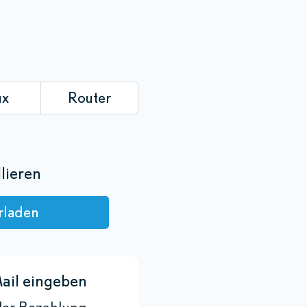
ux
Router
lieren
rladen
ail eingeben