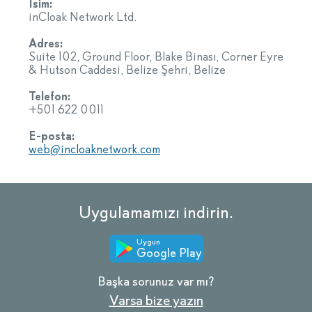
İsim:
inCloak Network Ltd.
Adres:
Suite 102, Ground Floor, Blake Binası, Corner Eyre
& Hutson Caddesi, Belize Şehri, Belize
Telefon:
+501 622 0011
E-posta:
web@incloaknetwork.com
Uygulamamızı indirin.
Uygun
Google Play
Başka sorunuz var mı?
Varsa bize yazın