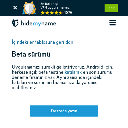
En kullanışlı
VPN uygulamamız
İndir
1576
İçindekiler tablosuna geri dön
Beta sürümü
Uygulamamızı sürekli geliştiriyoruz. Android için,
herkese açık beta testine
katılarak
en son sürümü
deneme fırsatınız var. Aynı zamanda içindeki
hataları ve sorunları bulmamıza da yardımcı
olabilirsiniz.
Desteğe yazın