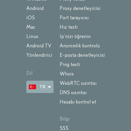
Android
Proxy denetleyicisi
iOS
Port tarayıcısı
Mac
Hız testi
Linux
Ip’nizi öğrenin
Android TV
Anonimlik kontrolü
Yönlendirici
E-posta denetleyicisi
Ping testi
Dil
Whois
WebRTC sızıntısı
TR
DNS sızıntısı
Hesabı kontrol et
Bilgi
SSS