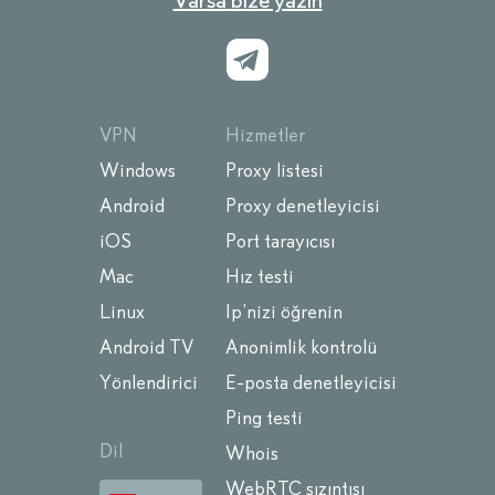
Varsa bize yazın
VPN
Hizmetler
Windows
Proxy listesi
Android
Proxy denetleyicisi
iOS
Port tarayıcısı
Mac
Hız testi
Linux
Ip’nizi öğrenin
Android TV
Anonimlik kontrolü
Yönlendirici
E-posta denetleyicisi
Ping testi
Dil
Whois
WebRTC sızıntısı