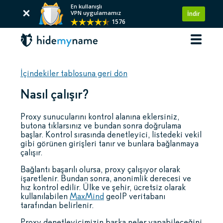
En kullanışlı
VPN uygulamamız
İndir
1576
İçindekiler tablosuna geri dön
Nasıl çalışır?
Proxy sunucularını kontrol alanına eklersiniz,
butona tıklarsınız ve bundan sonra doğrulama
başlar. Kontrol sırasında denetleyici, listedeki vekil
gibi görünen girişleri tanır ve bunlara bağlanmaya
çalışır.
Bağlantı başarılı olursa, proxy çalışıyor olarak
işaretlenir. Bundan sonra, anonimlik derecesi ve
hız kontrol edilir. Ülke ve şehir, ücretsiz olarak
kullanılabilen
MaxMind
geoIP veritabanı
tarafından belirlenir.
Proxy denetleyicimizin başka neler yapabileceğini