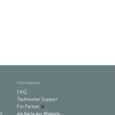
Information
FAQ
Technischer Support
Für Partner
🤝
st
die Karte der Website