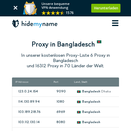
Unsere bequeme
VPN-Anwendung
Herunterladen
1576
Proxy in Bangladesch
In unserer kostenlosen Proxy-Liste 6 Proxy in
Bangladesch
und 16312 Proxy in 70 Länder der Welt.
IP Adresse
Port
Land, Stadt
Ge
123.0.24.154
9090
Bangladesh
Dhaka
114.130.89.94
1080
Bangladesh
103.189.218.76
6969
Bangladesh
103.112.130.14
8080
Bangladesh