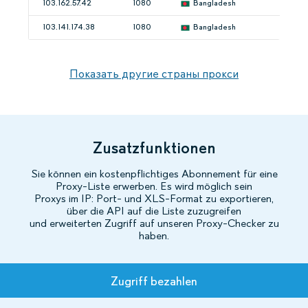
103.162.57.42
1080
Bangladesh
103.141.174.38
1080
Bangladesh
Показать другие страны прокси
Zusatzfunktionen
Sie können ein kostenpflichtiges Abonnement für eine
Proxy-Liste erwerben. Es wird möglich sein
Proxys im IP: Port- und XLS-Format zu exportieren,
über die API auf die Liste zuzugreifen
und erweiterten Zugriff auf unseren Proxy-Checker zu
haben.
Tarife
Zugriff bezahlen