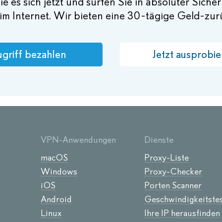
e es sich jetzt und surfen Sie in absoluter Siche
im Internet. Wir bieten eine 30-tägige Geld-zu
griff bezahlen
Jetzt ausprobie
VPN-Anwendungen
Dienste
macOS
Proxy-Liste
Windows
Proxy-Checker
iOS
Porten Scanner
Android
Geschwindigkeitste
Linux
Ihre IP herausfinden