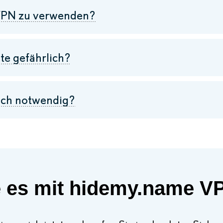
n VPN zu verwenden?
e gefährlich?
ich notwendig?
 es mit hidemy.name V