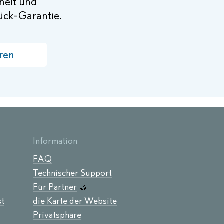
rheit und
rück-Garantie.
ren
Information
FAQ
Technischer Support
Für Partner
🤝
st
die Karte der Website
Privatsphäre