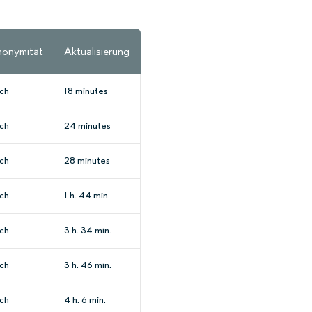
onymität
Aktualisierung
ch
18 minutes
ch
24 minutes
ch
28 minutes
ch
1 h. 44 min.
ch
3 h. 34 min.
ch
3 h. 46 min.
ch
4 h. 6 min.