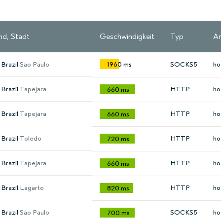
nd, Stadt
Geschwindigkeit
Typ
An
Brazil
São Paulo
1960 ms
SOCKS5
ho
Brazil
Tapejara
HTTP
ho
660 ms
Brazil
Tapejara
HTTP
ho
660 ms
Brazil
Toledo
HTTP
ho
720 ms
Brazil
Tapejara
HTTP
ho
660 ms
Brazil
Lagarto
HTTP
ho
820 ms
Brazil
São Paulo
SOCKS5
ho
700 ms