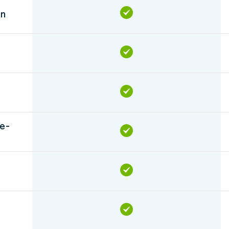
en
e-