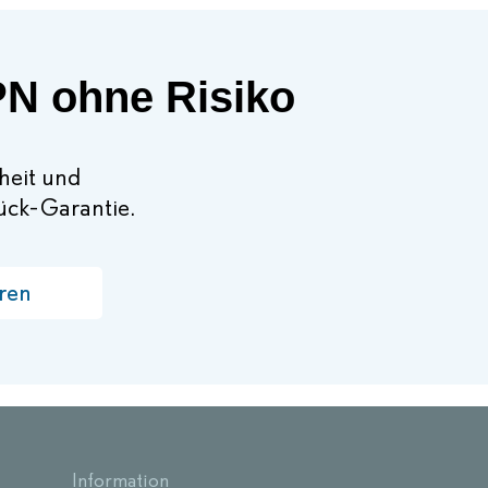
PN ohne Risiko
rheit und
rück-Garantie.
ren
Information