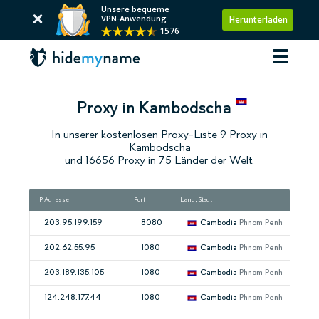
Unsere bequeme
VPN-Anwendung
Herunterladen
1576
Proxy in Kambodscha
In unserer kostenlosen Proxy-Liste 9 Proxy in
Kambodscha
und 16656 Proxy in 75 Länder der Welt.
IP Adresse
Port
Land, Stadt
203.95.199.159
8080
Cambodia
Phnom Penh
202.62.55.95
1080
Cambodia
Phnom Penh
203.189.135.105
1080
Cambodia
Phnom Penh
124.248.177.44
1080
Cambodia
Phnom Penh