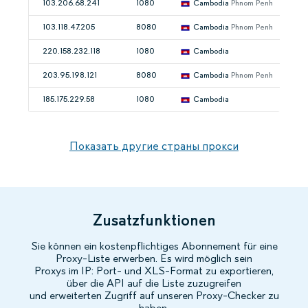
103.206.68.241
1080
Cambodia
Phnom Penh
103.118.47.205
8080
Cambodia
Phnom Penh
220.158.232.118
1080
Cambodia
203.95.198.121
8080
Cambodia
Phnom Penh
185.175.229.58
1080
Cambodia
Показать другие страны прокси
Zusatzfunktionen
Sie können ein kostenpflichtiges Abonnement für eine
Proxy-Liste erwerben. Es wird möglich sein
Proxys im IP: Port- und XLS-Format zu exportieren,
über die API auf die Liste zuzugreifen
und erweiterten Zugriff auf unseren Proxy-Checker zu
haben.