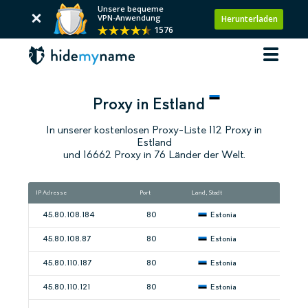
Unsere bequeme
VPN-Anwendung
Herunterladen
1576
Proxy in Estland
In unserer kostenlosen Proxy-Liste 112 Proxy in
Estland
und 16662 Proxy in 76 Länder der Welt.
IP Adresse
Port
Land, Stadt
Ge
45.80.108.184
80
Estonia
45.80.108.87
80
Estonia
45.80.110.187
80
Estonia
45.80.110.121
80
Estonia