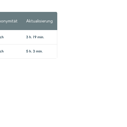
onymität
Aktualisierung
ch
3 h. 19 min.
ch
5 h. 3 min.