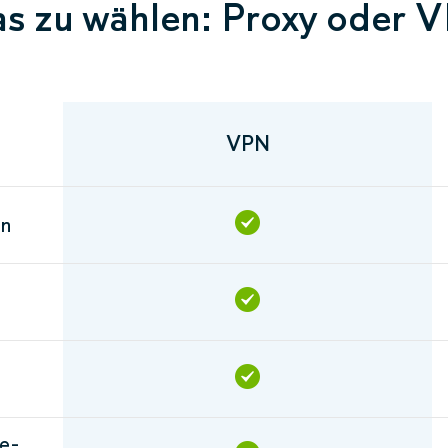
s zu wählen: Proxy oder 
VPN
en
e-