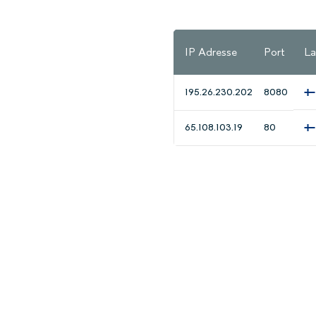
IP Adresse
Port
La
195.26.230.202
8080
65.108.103.19
80