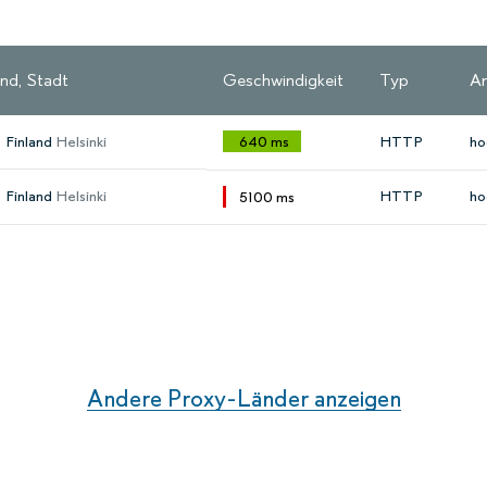
nd, Stadt
Geschwindigkeit
Typ
An
Finland
Helsinki
640 ms
HTTP
ho
Finland
Helsinki
HTTP
ho
5100 ms
Andere Proxy-Länder anzeigen