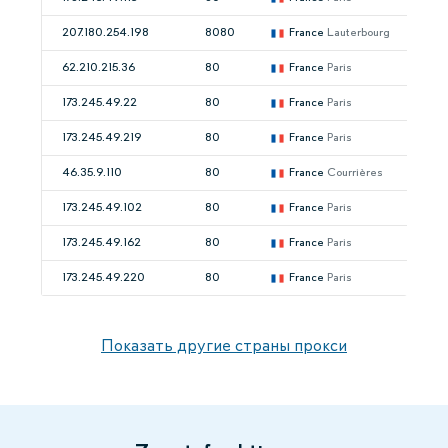
207.180.254.198
8080
France
Lauterbourg
62.210.215.36
80
France
Paris
173.245.49.22
80
France
Paris
173.245.49.219
80
France
Paris
46.35.9.110
80
France
Courrières
173.245.49.102
80
France
Paris
173.245.49.162
80
France
Paris
173.245.49.220
80
France
Paris
Показать другие страны прокси