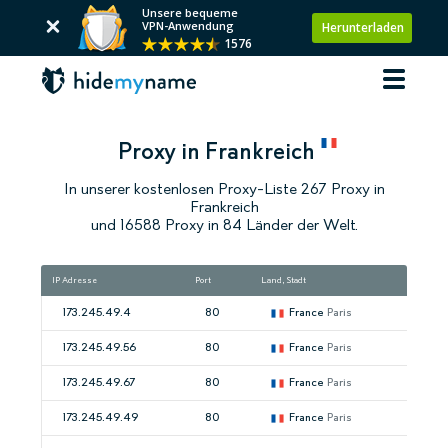
Unsere bequeme
VPN-Anwendung
Herunterladen
1576
Proxy in Frankreich
In unserer kostenlosen Proxy-Liste 267 Proxy in
Frankreich
und 16588 Proxy in 84 Länder der Welt.
IP Adresse
Port
Land, Stadt
173.245.49.4
80
France
Paris
173.245.49.56
80
France
Paris
173.245.49.67
80
France
Paris
173.245.49.49
80
France
Paris