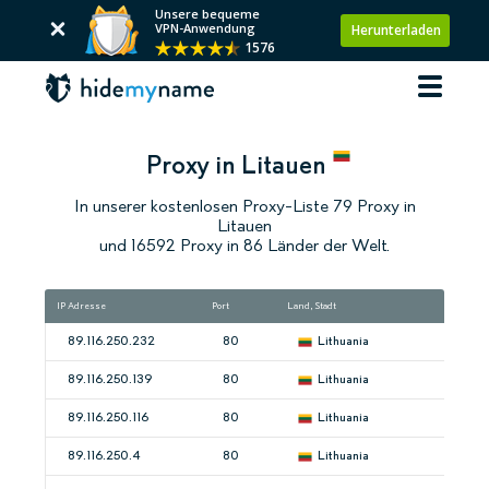
Unsere bequeme
VPN-Anwendung
Herunterladen
1576
Proxy in Litauen
In unserer kostenlosen Proxy-Liste 79 Proxy in
Litauen
und 16592 Proxy in 86 Länder der Welt.
IP Adresse
Port
Land, Stadt
Ge
89.116.250.232
80
Lithuania
89.116.250.139
80
Lithuania
89.116.250.116
80
Lithuania
89.116.250.4
80
Lithuania