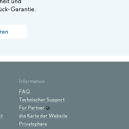
rheit und
rück-Garantie.
ren
Information
FAQ
Technischer Support
Für Partner
🤝
st
die Karte der Website
Privatsphäre