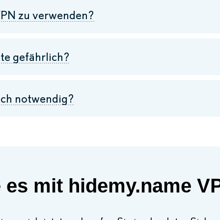
n VPN zu verwenden?
e gefährlich?
ich notwendig?
 es mit hidemy.name V