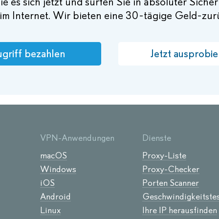
e es sich jetzt und surfen Sie in absoluter Siche
im Internet. Wir bieten eine 30-tägige Geld-zu
griff bezahlen
Jetzt ausprobie
VPN-Anwendungen
Dienste
macOS
Proxy-Liste
Windows
Proxy-Checker
iOS
Porten Scanner
Android
Geschwindigkeitste
Linux
Ihre IP herausfinden