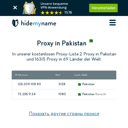
Unsere bequeme
VPN-Anwendung
Herunterladen
1576
Proxy in Pakistan
In unserer kostenlosen Proxy-Liste 2 Proxy in Pakistan
und 16315 Proxy in 69 Länder der Welt.
IP Adresse
Port
Land, Stadt
Ges
125.209.108.83
3128
Pakistan
72.255.9.24
1080
Pakistan
Karachi
Показать другие страны прокси