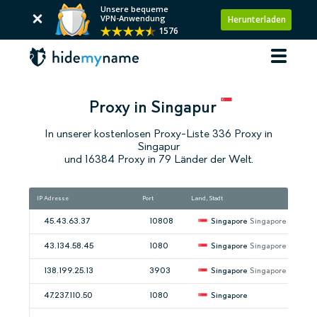
Unsere bequeme
VPN-Anwendung
Herunterladen
1576
Proxy in Singapur
In unserer kostenlosen Proxy-Liste 336 Proxy in
Singapur
und 16384 Proxy in 79 Länder der Welt.
IP Adresse
Port
Land, Stadt
45.43.63.37
10808
Singapore
Singapore
43.134.58.45
1080
Singapore
Singapore
138.199.25.13
3903
Singapore
Singapore
47.237.110.50
1080
Singapore