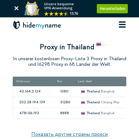
Unsere bequeme
VPN-Anwendung
Herunterladen
1576
Proxy in Thailand
In unserer kostenlosen Proxy-Liste 3 Proxy in Thailand
und 16298 Proxy in 68 Länder der Welt.
IP Adresse
Port
Land, Stadt
Ges
43.164.3.124
1080
Thailand
Bangkok
202.28.194.139
31280
Thailand
Chiang Mai
47.81.56.193
8888
Thailand
Bangkok
Показать другие страны прокси