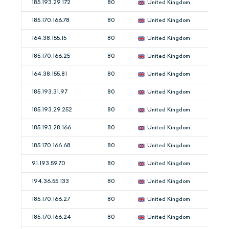
185.193.29.172
80
United Kingdom
185.170.166.78
80
United Kingdom
164.38.155.15
80
United Kingdom
185.170.166.25
80
United Kingdom
164.38.155.81
80
United Kingdom
185.193.31.97
80
United Kingdom
185.193.29.252
80
United Kingdom
185.193.28.166
80
United Kingdom
185.170.166.68
80
United Kingdom
91.193.59.70
80
United Kingdom
194.36.55.133
80
United Kingdom
185.170.166.27
80
United Kingdom
185.170.166.24
80
United Kingdom