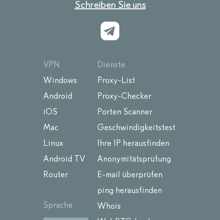
Schreiben Sie uns
VPN
Dienste
Windows
Proxy-List
Android
Proxy-Checker
iOS
Porten Scanner
Mac
Geschwindigkeitstest
Linux
Ihre IP herausfinden
Android TV
Anonymitätsprüfung
Router
E-mail überprüfen
ping herausfinden
Sprache
Whois