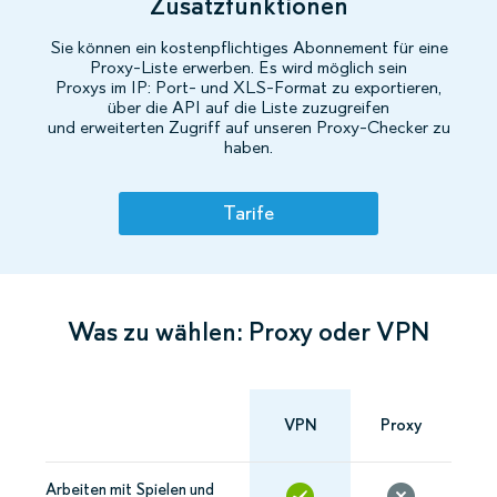
Zusatzfunktionen
Sie können ein kostenpflichtiges Abonnement für eine
Proxy-Liste erwerben. Es wird möglich sein
Proxys im IP: Port- und XLS-Format zu exportieren,
über die API auf die Liste zuzugreifen
und erweiterten Zugriff auf unseren Proxy-Checker zu
haben.
Tarife
Was zu wählen: Proxy oder VPN
VPN
Proxy
Arbeiten mit Spielen und