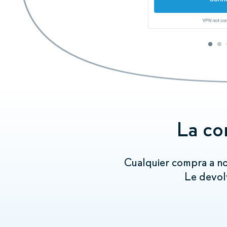
Al configu
dirección I
Por ejemp
La co
Cualquier compra a no
Le devolv