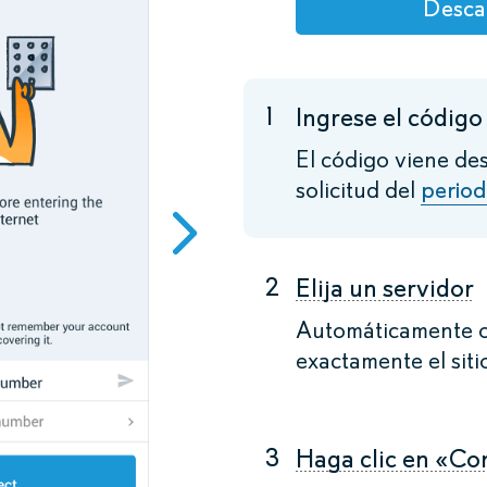
Desca
1
Ingrese el código 
El código viene de
solicitud del
perio
2
Elija un servidor
Automáticamente o
exactamente el siti
3
Haga clic en «Co