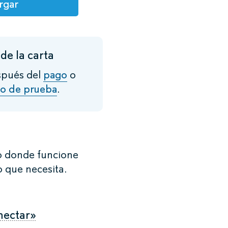
rgar
de la carta
spués del
pago
o
do de prueba
.
 donde funcione
o que necesita.
nectar»