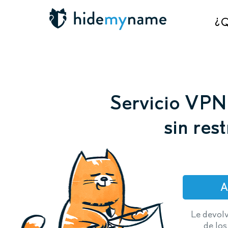
¿Q
Servicio VPN 
sin res
A
Le devol
de los