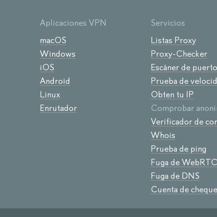
Aplicaciones VPN
Servicios
macOS
Listas Proxy
Windows
Proxy-Checker
iOS
Escáner de puert
Android
Prueba de veloci
Linux
Obten tu IP
Enrutador
Comprobar anoni
Verificador de co
Whois
Prueba de ping
Fuga de WebRT
Fuga de DNS
Cuenta de cheque