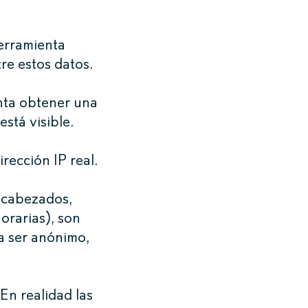
herramienta
e estos datos.
nta obtener una
está visible.
rección IP real.
encabezados,
orarias), son
a ser anónimo,
En realidad las