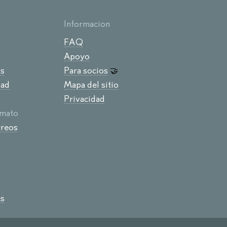
Informacion
FAQ
Apoyo
os
Para socios
🤝
dad
Mapa del sitio
Privacidad
mato
rreos
C
s