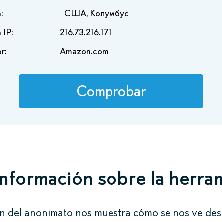
:
США, Колумбус
 IP:
216.73.216.171
r:
Amazon.com
Comprobar
nformación sobre la herra
 del anonimato nos muestra cómo se nos ve des