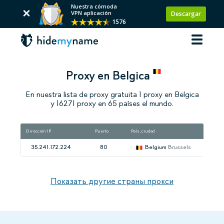
Nuestra cómoda
VPN aplicación
Descargar
1576
Proxy en Belgica
En nuestra lista de proxy gratuita 1 proxy en Belgica
y 16271 proxy en 65 países el mundo.
Dirección IP
Puerto
País, ciudad
V
35.241.172.224
80
Belgium
Brussels
Показать другие страны прокси