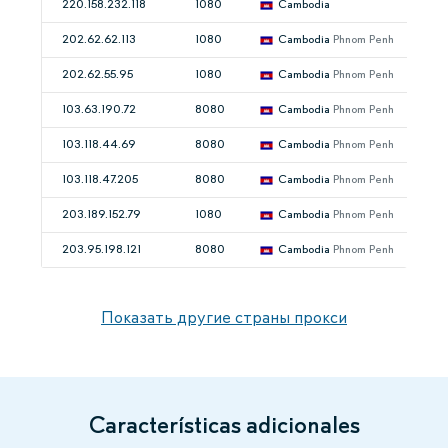
220.158.232.118
1080
Cambodia
202.62.62.113
1080
Cambodia
Phnom Penh
202.62.55.95
1080
Cambodia
Phnom Penh
103.63.190.72
8080
Cambodia
Phnom Penh
103.118.44.69
8080
Cambodia
Phnom Penh
103.118.47.205
8080
Cambodia
Phnom Penh
203.189.152.79
1080
Cambodia
Phnom Penh
203.95.198.121
8080
Cambodia
Phnom Penh
Показать другие страны прокси
Características adicionales