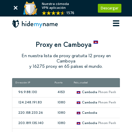
Nuestra cómoda
VPN aplicación
Descargar
1576
Proxy en Camboya
En nuestra lista de proxy gratuita 12 proxy en
Camboya
y 16275 proxy en 65 países el mundo.
Dirección IP
Puerto
País, ciudad
96.9.88.130
4153
Cambodia
Phnom Penh
124.248.191.83
1080
Cambodia
Phnom Penh
220.158.233.26
1080
Cambodia
203.189.135.140
1080
Cambodia
Phnom Penh