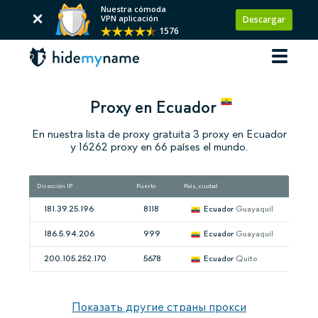
Nuestra cómoda
VPN aplicación
Descargar
1576
Proxy en Ecuador
En nuestra lista de proxy gratuita 3 proxy en Ecuador
y 16262 proxy en 66 países el mundo.
Dirección IP
Puerto
País, ciudad
Vel
181.39.25.196
8118
Ecuador
Guayaquil
186.5.94.206
999
Ecuador
Guayaquil
200.105.252.170
5678
Ecuador
Quito
Показать другие страны прокси