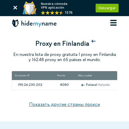
Nuestra cómoda
VPN aplicación
Descargar
1576
Proxy en Finlandia
En nuestra lista de proxy gratuita 1 proxy en Finlandia
y 16248 proxy en 65 países el mundo.
Dirección IP
Puerto
País, ciudad
V
195.26.230.202
8080
Finland
Helsinki
Показать другие страны прокси