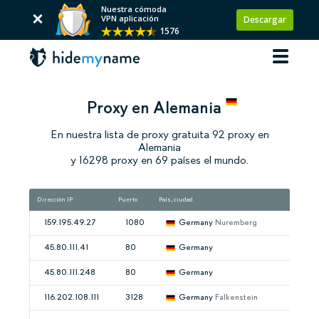
Nuestra cómoda
VPN aplicación
Descargar
1576
Proxy en Alemania
En nuestra lista de proxy gratuita 92 proxy en
Alemania
y 16298 proxy en 69 países el mundo.
Dirección IP
Puerto
País, ciudad
Veloc
159.195.49.27
1080
Germany
Nuremberg
45.80.111.41
80
Germany
45.80.111.248
80
Germany
116.202.108.111
3128
Germany
Falkenstein