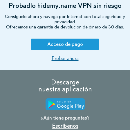
Probadlo hidemy.name VPN sin riesgo
Consíguelo ahora y navega por Internet con total seguridad y
privacidad.
Ofrecemos una garantía de devolución de dinero de 30 días.
Acceso de pago
Probar ahora
Descarge
nuestra aplicación
cargar en
Google Play
¿Aún tiene preguntas?
Escríbenos