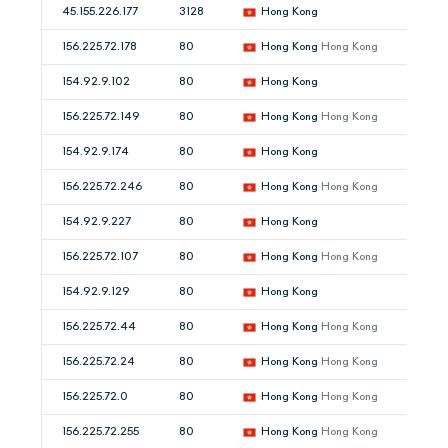
45.155.226.177
3128
Hong Kong
252
156.225.72.178
80
Hong Kong
Hong Kong
20 
154.92.9.102
80
Hong Kong
20 
156.225.72.149
80
Hong Kong
Hong Kong
20 
154.92.9.174
80
Hong Kong
20 
156.225.72.246
80
Hong Kong
Hong Kong
20 
154.92.9.227
80
Hong Kong
20 
156.225.72.107
80
Hong Kong
Hong Kong
20 
154.92.9.129
80
Hong Kong
20 
156.225.72.44
80
Hong Kong
Hong Kong
20 
156.225.72.24
80
Hong Kong
Hong Kong
20 
156.225.72.0
80
Hong Kong
Hong Kong
20 
156.225.72.255
80
Hong Kong
Hong Kong
20 