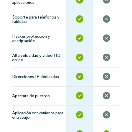
aplicaciones
Soporte para teléfonos y
tabletas
Hacker protección y
encriptación
Alta velocidad y vídeo HD
online
Direcciones IP dedicadas
Apertura de puertos
Aplicación conveniente para
el trabajo