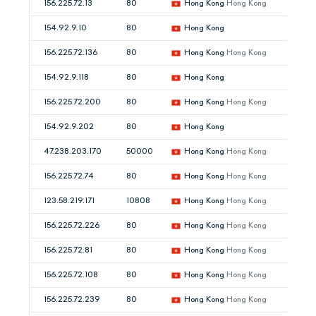
156.225.72.13
80
Hong Kong
Hong Kong
20 
154.92.9.10
80
Hong Kong
20 
156.225.72.136
80
Hong Kong
Hong Kong
20 
154.92.9.118
80
Hong Kong
20 
156.225.72.200
80
Hong Kong
Hong Kong
20 
154.92.9.202
80
Hong Kong
20 
47.238.203.170
50000
Hong Kong
Hong Kong
182
156.225.72.74
80
Hong Kong
Hong Kong
20 
123.58.219.171
10808
Hong Kong
Hong Kong
116
156.225.72.226
80
Hong Kong
Hong Kong
20 
156.225.72.81
80
Hong Kong
Hong Kong
20 
156.225.72.108
80
Hong Kong
Hong Kong
20 
156.225.72.239
80
Hong Kong
Hong Kong
20 