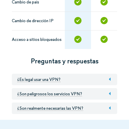
Cambio de pais
Cambio de dirección IP
Acceso a sitios bloqueados
Preguntas y respuestas
¿Es legal usar una VPN?
¿Son peligrosos los servicios VPN?
¿Son realmente necesarias las VPN?