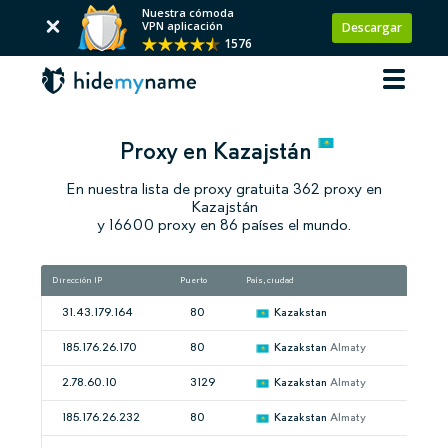
Nuestra cómoda
VPN aplicación
Descargar
1576
Proxy en Kazajstán
En nuestra lista de proxy gratuita 362 proxy en
Kazajstán
y 16600 proxy en 86 países el mundo.
Dirección IP
Puerto
País, ciudad
Velocida
31.43.179.164
80
Kazakstan
2
185.176.26.170
80
Kazakstan
Almaty
2
2.78.60.10
3129
Kazakstan
Almaty
2
185.176.26.232
80
Kazakstan
Almaty
2