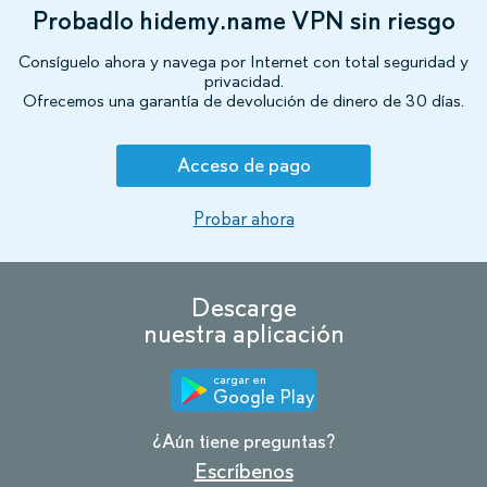
Probadlo hidemy.name VPN sin riesgo
Consíguelo ahora y navega por Internet con total seguridad y
privacidad.
Ofrecemos una garantía de devolución de dinero de 30 días.
Acceso de pago
Probar ahora
Descarge
nuestra aplicación
cargar en
Google Play
¿Aún tiene preguntas?
Escríbenos