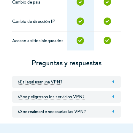
Cambio de pais
Cambio de dirección IP
Acceso a sitios bloqueados
Preguntas y respuestas
¿Es legal usar una VPN?
¿Son peligrosos los servicios VPN?
¿Son realmente necesarias las VPN?