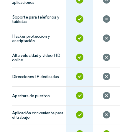
aplicaciones
Soporte para teléfonos y
tabletas
Hacker protección y
encriptación
Alta velocidad y vídeo HD
online
Direcciones IP dedicadas
Apertura de puertos
Aplicación conveniente para
el trabajo