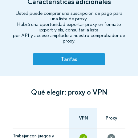
Características adicionales
Usted puede comprar una suscripción de pago para
una lista de proxy.
Habrá una oportunidad exportar proxy en formato
ip:port y xls, consultar la lista
por API y acceso ampliado a nuestro comprobador de
proxy.
Tarifas
Qué elegir: proxy o VPN
VPN
Proxy
Trabajar con juegos y