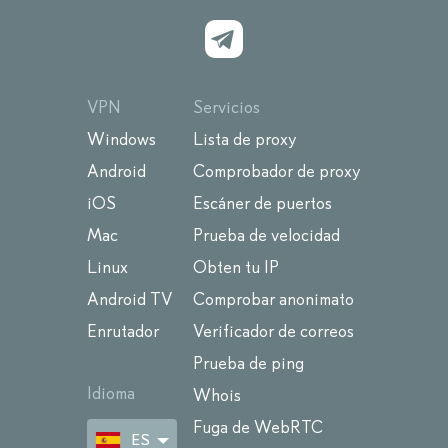
VPN
Servicios
Windows
Lista de proxy
Android
Comprobador de proxy
iOS
Escáner de puertos
Mac
Prueba de velocidad
Linux
Obten tu IP
Android TV
Comprobar anonimato
Enrutador
Verificador de correos
Prueba de ping
Idioma
Whois
Fuga de WebRTC
ES