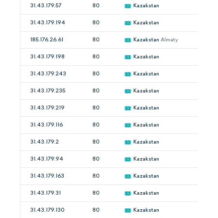
31.43.179.57
80
Kazakstan
4
31.43.179.194
80
Kazakstan
2
185.176.26.61
80
Kazakstan
Almaty
2
31.43.179.198
80
Kazakstan
2
31.43.179.243
80
Kazakstan
2
31.43.179.235
80
Kazakstan
2
31.43.179.219
80
Kazakstan
2
31.43.179.116
80
Kazakstan
2
31.43.179.2
80
Kazakstan
2
31.43.179.94
80
Kazakstan
2
31.43.179.163
80
Kazakstan
2
31.43.179.31
80
Kazakstan
2
31.43.179.130
80
Kazakstan
2