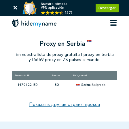
Nuestra cómoda
VPN aplicación
Descargar
1576
Proxy en Serbia
En nuestra lista de proxy gratuita 1 proxy en Serbia
y 16669 proxy en 73 países el mundo.
Dirección IP
Puerto
País, ciudad
Vel
147.91.22.150
80
Serbia
Belgrade
Показать другие страны прокси