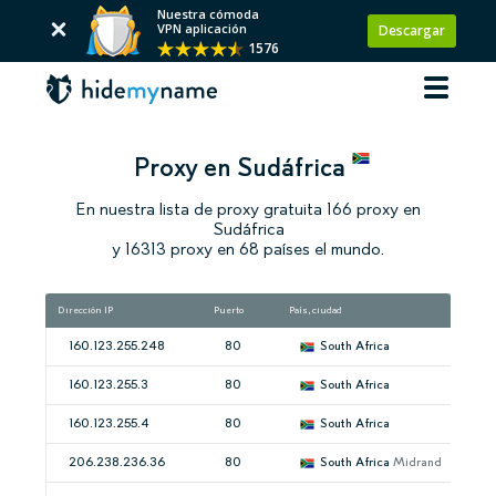
Nuestra cómoda
VPN aplicación
Descargar
1576
Proxy en Sudáfrica
En nuestra lista de proxy gratuita 166 proxy en
Sudáfrica
y 16313 proxy en 68 países el mundo.
Dirección IP
Puerto
País, ciudad
160.123.255.248
80
South Africa
160.123.255.3
80
South Africa
160.123.255.4
80
South Africa
206.238.236.36
80
South Africa
Midrand