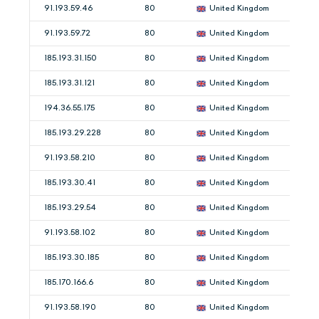
91.193.59.46
80
United Kingdom
91.193.59.72
80
United Kingdom
185.193.31.150
80
United Kingdom
185.193.31.121
80
United Kingdom
194.36.55.175
80
United Kingdom
185.193.29.228
80
United Kingdom
91.193.58.210
80
United Kingdom
185.193.30.41
80
United Kingdom
185.193.29.54
80
United Kingdom
91.193.58.102
80
United Kingdom
185.193.30.185
80
United Kingdom
185.170.166.6
80
United Kingdom
91.193.58.190
80
United Kingdom