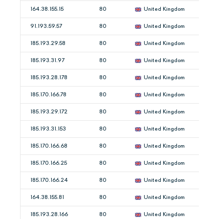
164.38.155.15
80
United Kingdom
91.193.59.57
80
United Kingdom
185.193.29.58
80
United Kingdom
185.193.31.97
80
United Kingdom
185.193.28.178
80
United Kingdom
185.170.166.78
80
United Kingdom
185.193.29.172
80
United Kingdom
185.193.31.153
80
United Kingdom
185.170.166.68
80
United Kingdom
185.170.166.25
80
United Kingdom
185.170.166.24
80
United Kingdom
164.38.155.81
80
United Kingdom
185.193.28.166
80
United Kingdom