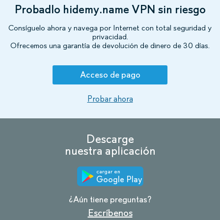
Probadlo hidemy.name VPN sin riesgo
Consíguelo ahora y navega por Internet con total seguridad y
privacidad.
Ofrecemos una garantía de devolución de dinero de 30 días.
Acceso de pago
Probar ahora
Descarge
nuestra aplicación
cargar en
Google Play
¿Aún tiene preguntas?
Escríbenos