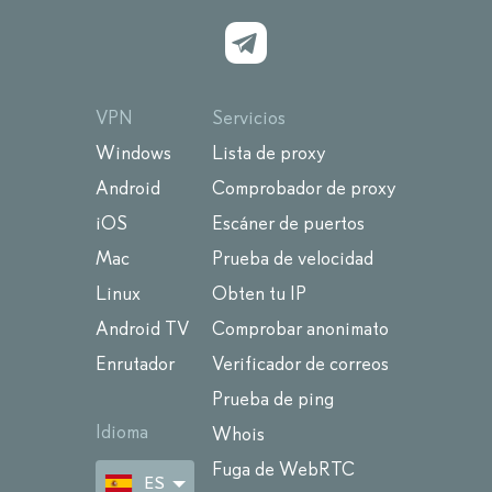
VPN
Servicios
Windows
Lista de proxy
Android
Comprobador de proxy
iOS
Escáner de puertos
Mac
Prueba de velocidad
Linux
Obten tu IP
Android TV
Comprobar anonimato
Enrutador
Verificador de correos
Prueba de ping
Idioma
Whois
Fuga de WebRTC
ES