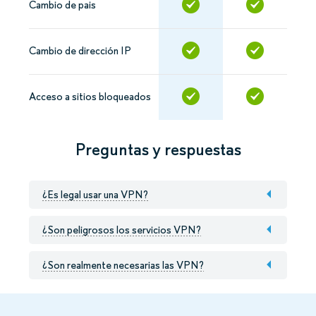
Cambio de pais
Cambio de dirección IP
Acceso a sitios bloqueados
Preguntas y respuestas
¿Es legal usar una VPN?
¿Son peligrosos los servicios VPN?
¿Son realmente necesarias las VPN?