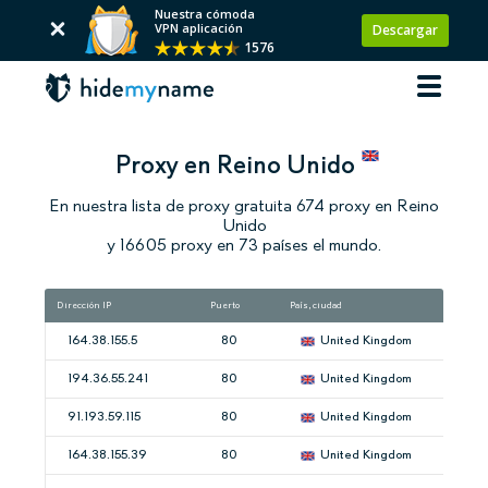
Nuestra cómoda
VPN aplicación
Descargar
1576
Proxy en Reino Unido
En nuestra lista de proxy gratuita 674 proxy en Reino
Unido
y 16605 proxy en 73 países el mundo.
Dirección IP
Puerto
País, ciudad
Ve
164.38.155.5
80
United Kingdom
194.36.55.241
80
United Kingdom
91.193.59.115
80
United Kingdom
164.38.155.39
80
United Kingdom