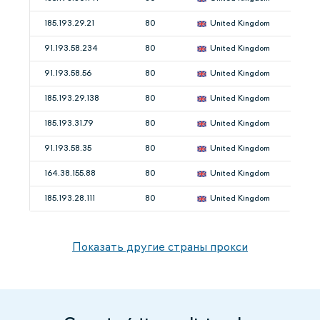
185.193.29.21
80
United Kingdom
91.193.58.234
80
United Kingdom
91.193.58.56
80
United Kingdom
185.193.29.138
80
United Kingdom
185.193.31.79
80
United Kingdom
91.193.58.35
80
United Kingdom
164.38.155.88
80
United Kingdom
185.193.28.111
80
United Kingdom
Показать другие страны прокси